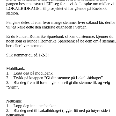
gangen bestemte styret i EIF seg for at vi skulle søke om midler via
LOKALBIDRAGET til prosjektet vi har gående på Enebakk
stadion.
Pengene deles ut etter hvor mange stemmer hver søknad får, derfor
vil jeg kalle dette den enkleste dugnaden i verden.
Er du kunde i Romerike Sparebank så kan du stemme, kjenner du
noen som er kunde i Romerike Sparebank så be dem om å stemme,
her teller hver stemme.
Slik stemmer du på 1-2-3!
Mobilbank:
1. Logg deg på mobilbank.
2. Trykk på knappen ”Gi din stemme på Lokal¬bidraget”
3. Bla deg frem til foreningen du vil gi din stemme til, og velg
”Stem”.
Nettbank:
1. Logg deg inn i nettbanken
2. Bla deg ned til Lokalbidraget (ligger litt ned på høyre side i
nettbanken)