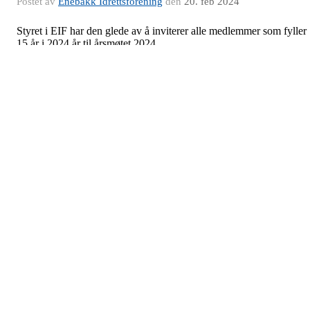
Postet av
Enebakk Idrettsforening
den
20. feb 2024
Styret i EIF har den glede av å inviterer alle medlemmer som fyller
15 år i 2024 år til årsmøtet 2024.
Møtet avholdes på StrEIFinn torsdag 21 mars kl 1900.
Frist innkomne saker er satt til 7 mars. Sakene kan sendes på e-post
til
dl@enebakkif.no
og merkes med årsmøtet 2024.
Velkommen !
Romerike Sparebank inn som
hovedsponsor