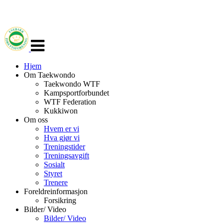
Veksle
navigasjon
Hjem
Om Taekwondo
Taekwondo WTF
Kampsportforbundet
WTF Federation
Kukkiwon
Om oss
Hvem er vi
Hva gjør vi
Treningstider
Treningsavgift
Sosialt
Styret
Trenere
Foreldreinformasjon
Forsikring
Bilder/ Video
Bilder/ Video