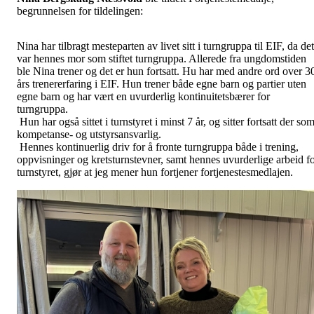
begrunnelsen for tildelingen:
Nina har tilbragt mesteparten av livet sitt i turngruppa til EIF, da det
var hennes mor som stiftet turngruppa. Allerede fra ungdomstiden
ble Nina trener og det er hun fortsatt. Hu har med andre ord over 3
års trenererfaring i EIF. Hun trener både egne barn og partier uten
egne barn og har vært en uvurderlig kontinuitetsbærer for
turngruppa.
Hun har også sittet i turnstyret i minst 7 år, og sitter fortsatt der so
kompetanse- og utstyrsansvarlig.
Hennes kontinuerlig driv for å fronte turngruppa både i trening,
oppvisninger og kretsturnstevner, samt hennes uvurderlige arbeid f
turnstyret, gjør at jeg mener hun fortjener fortjenestesmedlajen.