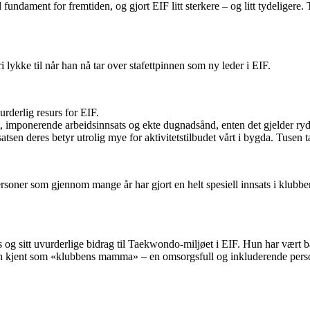
id fundament for fremtiden, og gjort EIF litt sterkere – og litt tydeligere
lykke til når han nå tar over stafettpinnen som ny leder i EIF.
urderlig resurs for EIF.
t, imponerende arbeidsinnsats og ekte dugnadsånd, enten det gjelder ry
nsatsen deres betyr utrolig mye for aktivitetstilbudet vårt i bygda. Tusen
 personer som gjennom mange år har gjort en helt spesiell innsats i klubbe
ts og sitt uvurderlige bidrag til Taekwondo-miljøet i EIF. Hun har vært bå
hun kjent som «klubbens mamma» – en omsorgsfull og inkluderende pers