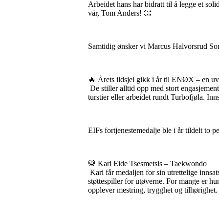
Arbeidet hans har bidratt til å legge et sol
vår, Tom Anders! 👏
Samtidig ønsker vi Marcus Halvorsrud Sori 
🔥 Årets ildsjel gikk i år til ENØX – en uv
De stiller alltid opp med stort engasjemen
turstier eller arbeidet rundt Turbofjøla. In
EIFs fortjenestemedalje ble i år tildelt to
🥋 Kari Eide Tsesmetsis – Taekwondo
Kari får medaljen for sin utrettelige innsa
støttespiller for utøverne. For mange er 
opplever mestring, trygghet og tilhørighet.