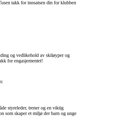
. Tusen takk for innsatsen din for klubben
dding og vedlikehold av skiløyper og
 takk for engasjementet!
n:
de styreleder, trener og en viktig
on som skaper et miljø der barn og unge