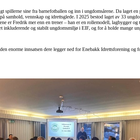
lgt spillerne sine fra barnefotballen og inn i ungdomsårene. Da laget en 
på samhold, vennskap og idrettsglede. I 2025 bestod laget av 33 ungdom
ne er Fredrik mer enn en trener – han er en rollemodell, lagbygger og t
e et inkluderende og stabilt ungdomsmiljø i EIF, og for å holde mange un
r den enorme innsatsen dere legger ned for Enebakk Idrettsforening og fo