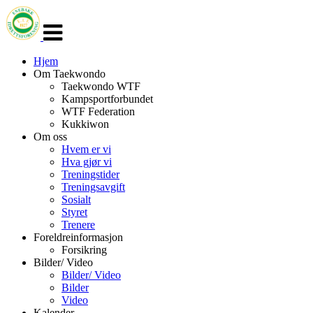
Veksle
navigasjon
Hjem
Om Taekwondo
Taekwondo WTF
Kampsportforbundet
WTF Federation
Kukkiwon
Om oss
Hvem er vi
Hva gjør vi
Treningstider
Treningsavgift
Sosialt
Styret
Trenere
Foreldreinformasjon
Forsikring
Bilder/ Video
Bilder/ Video
Bilder
Video
Kalender