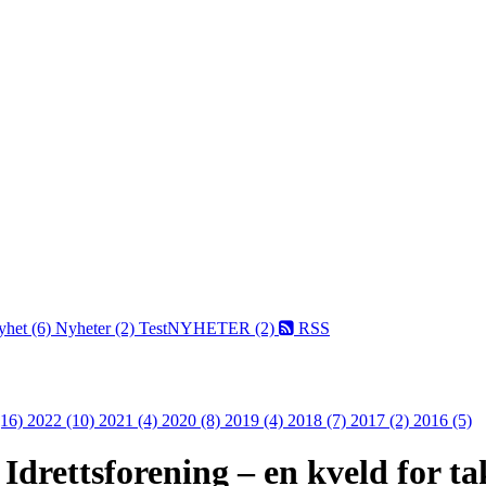
yhet (6)
Nyheter (2)
TestNYHETER (2)
RSS
(16)
2022 (10)
2021 (4)
2020 (8)
2019 (4)
2018 (7)
2017 (2)
2016 (5)
Idrettsforening – en kveld for t