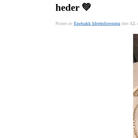
heder 💚
Postet av
Enebakk Idrettsforening
den
12.