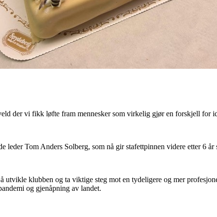
eld der vi fikk løfte fram mennesker som virkelig gjør en forskjell for id
ende leder Tom Anders Solberg, som nå gir stafettpinnen videre etter 6 å
utvikle klubben og ta viktige steg mot en tydeligere og mer profesjone
pandemi og gjenåpning av landet.