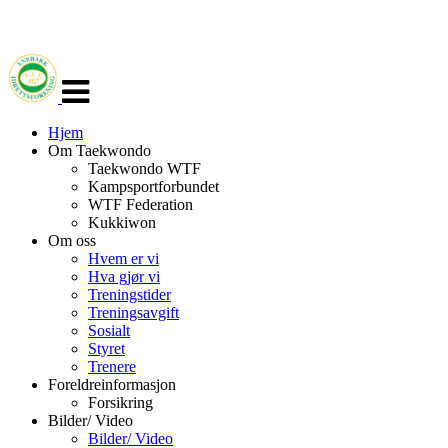
Veksle
navigasjon
Hjem
Om Taekwondo
Taekwondo WTF
Kampsportforbundet
WTF Federation
Kukkiwon
Om oss
Hvem er vi
Hva gjør vi
Treningstider
Treningsavgift
Sosialt
Styret
Trenere
Foreldreinformasjon
Forsikring
Bilder/ Video
Bilder/ Video