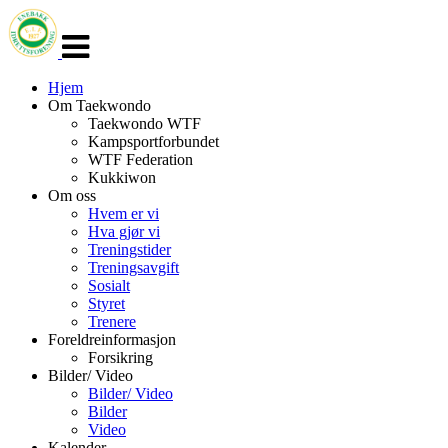
Veksle
navigasjon
Hjem
Om Taekwondo
Taekwondo WTF
Kampsportforbundet
WTF Federation
Kukkiwon
Om oss
Hvem er vi
Hva gjør vi
Treningstider
Treningsavgift
Sosialt
Styret
Trenere
Foreldreinformasjon
Forsikring
Bilder/ Video
Bilder/ Video
Bilder
Video
Kalender